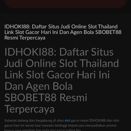
IDHOKI88: Daftar Situs Judi Online Slot Thailand
Link Slot Gacor Hari Ini Dan Agen Bola SBOBET88
Resmi Terpercaya
IDHOKI88: Daftar Situs
Judi Online Slot Thailand
Link Slot Gacor Hari Ini
Dan Agen Bola
SBOBET88 Resmi
Terpercaya
Selamat datang dan bergabung di situs
slot
gacor resmi IDHOKI88 dan slot
gacor hari ini server luar maxwin tertinggi terpercaya menyediakan promo
bonus new member dan pola slot gacor paling jitu.