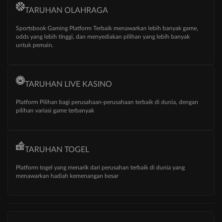
TARUHAN OLAHRAGA
Sportsbook Gaming Platform Terbaik menawarkan lebih banyak game,
odds yang lebih tinggi, dan menyediakan pilihan yang lebih banyak
untuk pemain.
TARUHAN LIVE KASINO
Platform Pilihan bagi perusahaan-perusahaan terbaik di dunia, dengan
pilihan variasi game terbanyak
TARUHAN TOGEL
Platform togel yang menarik dari perusahan terbaik di dunia yang
menawarkan hadiah kemenangan besar