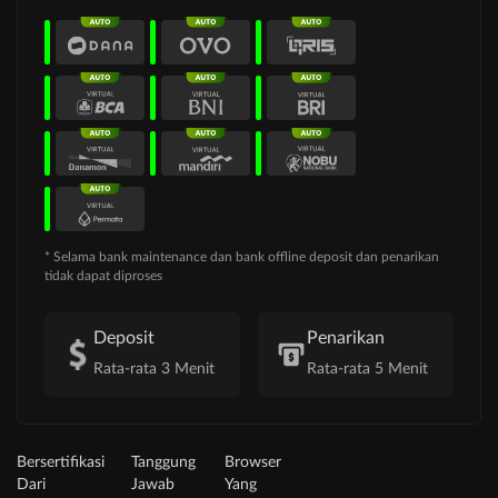
* Selama bank maintenance dan bank offline deposit dan penarikan
tidak dapat diproses
Deposit
Penarikan
Rata-rata 3 Menit
Rata-rata 5 Menit
Bersertifikasi
Tanggung
Browser
Dari
Jawab
Yang