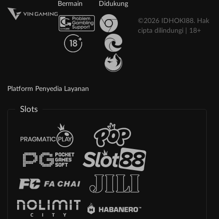
Bermain
Didukung
©2026 IDHOKI88. Hak
cipta dilindungi | 18+
Platform Penyedia Layanan
Slots