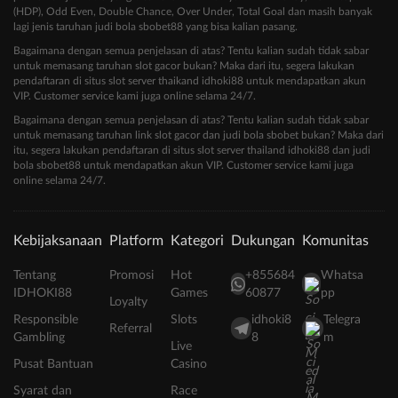
(HDP), Odd Even, Double Chance, Over Under, Total Goal dan masih banyak
lagi jenis taruhan judi bola sbobet88 yang bisa kalian pasang.
Bagaimana dengan semua penjelasan di atas? Tentu kalian sudah tidak sabar
untuk memasang taruhan slot gacor bukan? Maka dari itu, segera lakukan
pendaftaran di situs slot server thaikand idhoki88 untuk mendapatkan akun
VIP. Customer service kami juga online selama 24/7.
Bagaimana dengan semua penjelasan di atas? Tentu kalian sudah tidak sabar
untuk memasang taruhan link slot gacor dan judi bola sbobet bukan? Maka dari
itu, segera lakukan pendaftaran di situs slot server thailand idhoki88 dan judi
bola sbobet88 untuk mendapatkan akun VIP. Customer service kami juga
online selama 24/7.
Kebijaksanaan
Platform
Kategori
Dukungan
Komunitas
Tentang
Promosi
Hot
+855684
Whatsa
IDHOKI88
Games
60877
pp
Loyalty
Responsible
Slots
idhoki8
Telegra
Referral
Gambling
8
m
Live
Pusat Bantuan
Casino
Syarat dan
Race