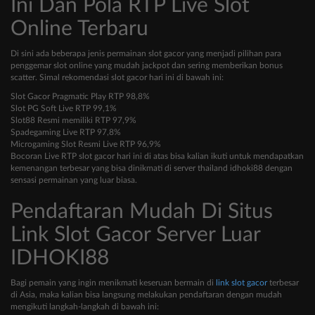
Ini Dan Pola RTP Live Slot
Online Terbaru
Di sini ada beberapa jenis permainan slot gacor yang menjadi pilihan para
penggemar slot online yang mudah jackpot dan sering memberikan bonus
scatter. Simal rekomendasi slot gacor hari ini di bawah ini:
Slot Gacor Pragmatic Play RTP 98,8%
Slot PG Soft Live RTP 99,1%
Slot88 Resmi memiliki RTP 97,9%
Spadegaming Live RTP 97,8%
Microgaming Slot Resmi Live RTP 96,9%
Bocoran Live RTP slot gacor hari ini di atas bisa kalian ikuti untuk mendapatkan
kemenangan terbesar yang bisa dinikmati di server thailand idhoki88 dengan
sensasi permainan yang luar biasa.
Pendaftaran Mudah Di Situs
Link Slot Gacor Server Luar
IDHOKI88
Bagi pemain yang ingin menikmati keseruan bermain di
link slot gacor
terbesar
di Asia, maka kalian bisa langsung melakukan pendaftaran dengan mudah
mengikuti langkah-langkah di bawah ini: