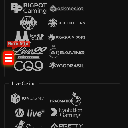
More Info!
Live Casino