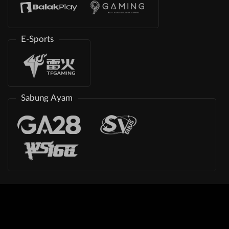
E-Sports
Sabung Ayam