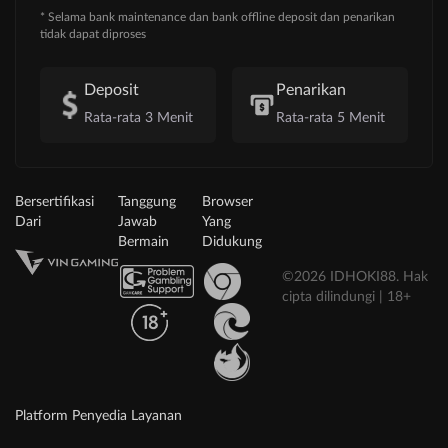
* Selama bank maintenance dan bank offline deposit dan penarikan
tidak dapat diproses
Deposit
Penarikan
Rata-rata 3 Menit
Rata-rata 5 Menit
Bersertifikasi
Tanggung
Browser
Dari
Jawab
Yang
Bermain
Didukung
©2026 IDHOKI88. Hak
cipta dilindungi | 18+
Platform Penyedia Layanan