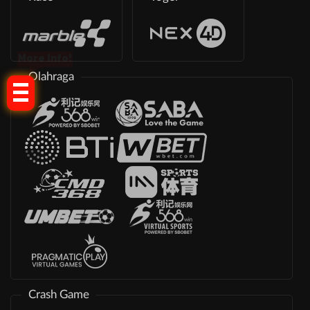
More Info!
Olahraga
Crash Game