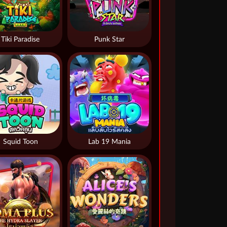
Tiki Paradise
Punk Star
Squid Toon
Lab 19 Mania