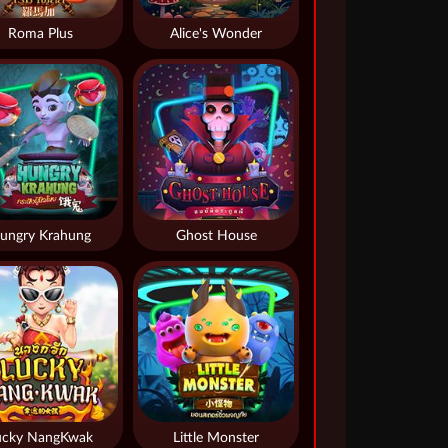
Roma Plus
Alice's Wonder
ungry Krahung
Ghost House
ucky NangKwak
Little Monster