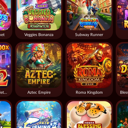
ket
Veggies Bonanza
Subway Runner
Mafia Ways II : Metro Haven Heist
Aztec Empire
Roma Kingdom