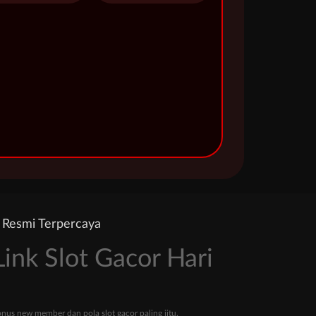
8 Resmi Terpercaya
Link Slot Gacor Hari
nus new member dan pola slot gacor paling jitu.