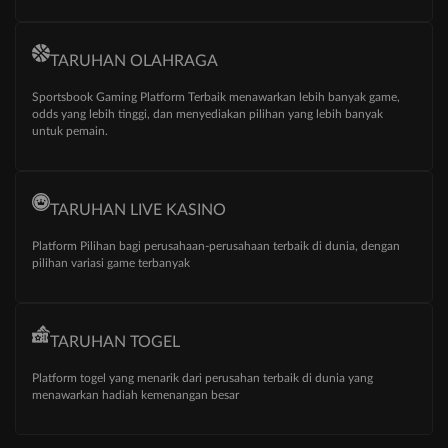
TARUHAN OLAHRAGA
Sportsbook Gaming Platform Terbaik menawarkan lebih banyak game,
odds yang lebih tinggi, dan menyediakan pilihan yang lebih banyak
untuk pemain.
TARUHAN LIVE KASINO
Platform Pilihan bagi perusahaan-perusahaan terbaik di dunia, dengan
pilihan variasi game terbanyak
TARUHAN TOGEL
Platform togel yang menarik dari perusahan terbaik di dunia yang
menawarkan hadiah kemenangan besar