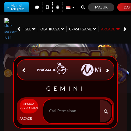
Main di
SELAMAT KEPADA
MASUK
DAF
Telegram
vo*****j Berhasil Withdraw Sebesar Rp 10.000.000
RACE
TOGEL
OLAHRAGA
CRASH GAME
ARCADE
PO
GEMINI
SEMUA
PERMAINAN
ARCADE