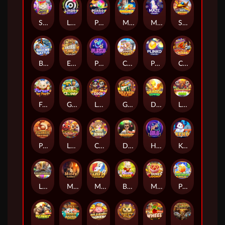
Sweet Scratch
Limbo Rainbow
Plinko Rainbow
Mines
Maze Classic
Sky Mission
Bricks Battle
Egypt Gem Scratch
Plinko Neon
Cookie Fiesta
Plinko Classic
Chili Fiesta
Forest Tea Party
Golden Clover
Lucky Drop: Coco 2
Gold Rush: Wild Dig
Dragon Tower
Lucky Drop-Coco
Plinko Gold Rush
Lucky Drop-GongXiFaChai
Cave Bingo
Diamonds
Hilo Neon
Keno
Lucky Drop-Olympus
Mines Raider
Multi Hilo
Bunny Run
Mines Cookie
Paradise Hilo