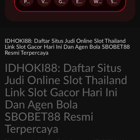
Plinko
Video Poker
Gold Rush: Boomers
Egypt Hilo
Wheel
Steampunk 2
IDHOKI88: Daftar Situs Judi Online Slot Thailand
Link Slot Gacor Hari Ini Dan Agen Bola SBOBET88
Resmi Terpercaya
IDHOKI88: Daftar Situs
Judi Online Slot Thailand
Link Slot Gacor Hari Ini
Dan Agen Bola
SBOBET88 Resmi
Terpercaya