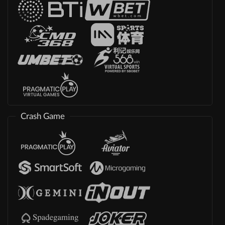
Crash Game