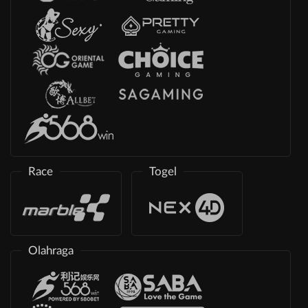
Race
Togel
Olahraga