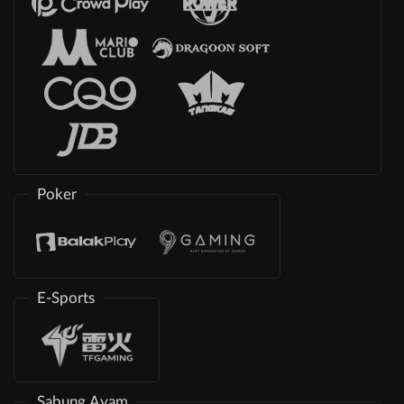
Poker
E-Sports
Sabung Ayam