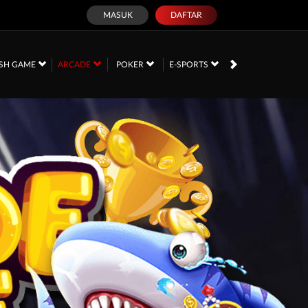
MASUK
DAFTAR
SH GAME
ARCADE
POKER
E-SPORTS
SABUNG AYAM