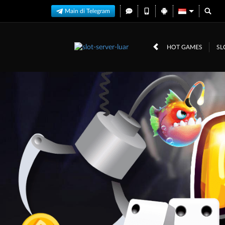
Main di Telegram
SELAMAT KEPADA
yi*****z Berhasil Withdraw Sebesar Rp 28.000.000
HOT GAMES
SL