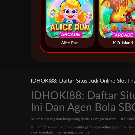
Alice Run
K.O. Island
IDHOKI88: Daftar Situs Judi Online Slot T
IDHOKI88: Daftar Situ
Ini Dan Agen Bola S
Selamat datang dan bergabung di situs
slot
gacor resmi IDHOKI88 d
Pilihan terbaik untuk para pecinta game slot online gacor thailand
akan membayar kemenangan member.