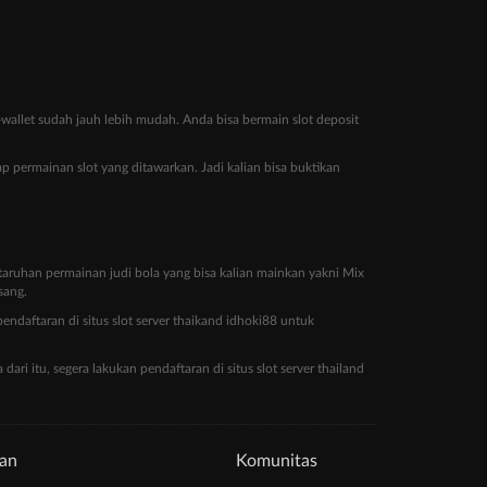
wallet sudah jauh lebih mudah. Anda bisa bermain slot deposit
 permainan slot yang ditawarkan. Jadi kalian bisa buktikan
ah taruhan permainan judi bola yang bisa kalian mainkan yakni Mix
sang.
ndaftaran di situs slot server thaikand idhoki88 untuk
i itu, segera lakukan pendaftaran di situs slot server thailand
an
Komunitas