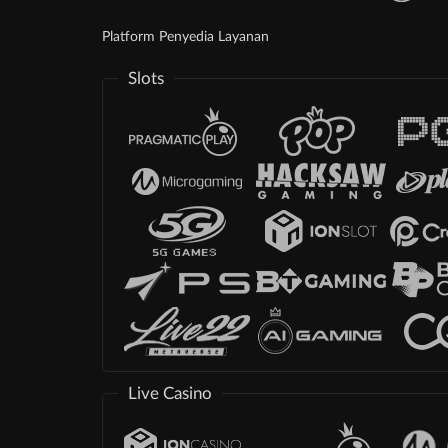
Platform Penyedia Layanan
Slots
Live Casino