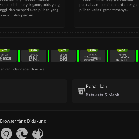
rkan lebih banyak game, odds yang
perusahaan terbaik di dunia, dengan
tinggi, dan menyediakan pilihan yang
pilihan variasi game terbanyak
banyak untuk pemain.
arikan tidak dapat diproses
Penarikan
Rata-rata 5 Menit
Browser Yang Didukung