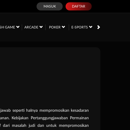
MASUK
DAFTAR
SH GAME
ARCADE
POKER
E-SPORTS
SABUNG AYAM
jawab seperti halnya mempromosikan kesadaran
yanan. Kebijakan Pertanggungjawaban Permainan
f dari masalah judi dan untuk mempromosikan