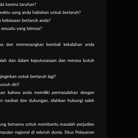
da karena taruhan?
aktu yang anda habiskan untuk bertaruh?
 kebiasaan bertaruh anda?
sesuatu yang lainnya?
ba dan memenangkan kembali kekalahan anda
kalah dan dalam keputusasaan dan merasa butuh
nginkan untuk bertaruh lagi?
unuh diri?
kan bahwa anda memiliki permasalahan dengan
n nasihat dan dukungan, silahkan hubungi salah
bung bersama untuk membantu masalah perjudian
ulan regional di seluruh dunia. Situs Pelayanan