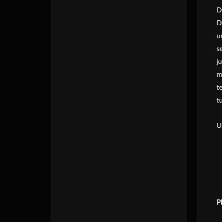
D
D
u
s
j
m
t
t
U
P