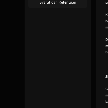
Syarat dan Ketentuan
p
K
b
m
D
m
b
S
S
m
b