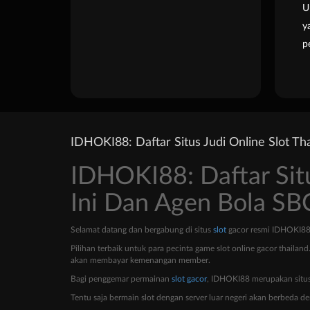
U
y
p
IDHOKI88: Daftar Situs Judi Online Slot T
IDHOKI88: Daftar Situ
Ini Dan Agen Bola S
Selamat datang dan bergabung di situs
slot
gacor resmi IDHOKI88 d
Pilihan terbaik untuk para pecinta game slot online gacor thailand
akan membayar kemenangan member.
Bagi penggemar permainan
slot gacor
, IDHOKI88 merupakan situs 
Tentu saja bermain slot dengan server luar negeri akan berbeda de