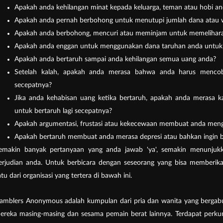
Apakah anda kehilangan minat kepada keluarga, teman atau hobi an
Apakah anda pernah berbohong untuk menutupi jumlah dana atau w
Apakah anda berbohong, mencuri atau meminjam untuk memelihara
Apakah anda enggan untuk menggunakan dana taruhan anda untuk 
Apakah anda bertaruh sampai anda kehilangan semua uang anda?
Setelah kalah, apakah anda merasa bahwa anda harus menco
secepatnya?
Jika anda kehabisan uang ketika bertaruh, apakah anda merasa 
untuk bertaruh lagi secepatnya?
Apakah argumentasi, frustasi atau kekecewaan membuat anda mengi
Apakah bertaruh membuat anda merasa depresi atau bahkan ingin b
emakin banyak pertanyaan yang anda jawab 'ya', semakin menunjuk
erjudian anda. Untuk berbicara dengan seseorang yang bisa memberika
atu dari organisasi yang tertera di bawah ini.
amblers Anonymous adalah kumpulan dari pria dan wanita yang berga
ereka masing-masing dan sesama pemain berat lainnya. Terdapat perkump