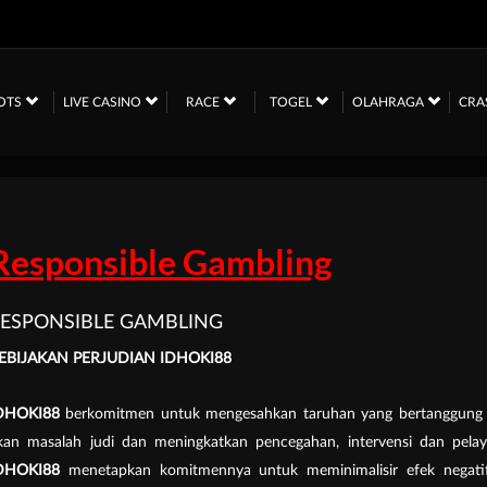
OTS
LIVE CASINO
RACE
TOGEL
OLAHRAGA
CRA
Responsible Gambling
ESPONSIBLE GAMBLING
EBIJAKAN PERJUDIAN IDHOKI88
DHOKI88
berkomitmen untuk mengesahkan taruhan yang bertanggung 
kan masalah judi dan meningkatkan pencegahan, intervensi dan pela
DHOKI88
menetapkan komitmennya untuk meminimalisir efek negati