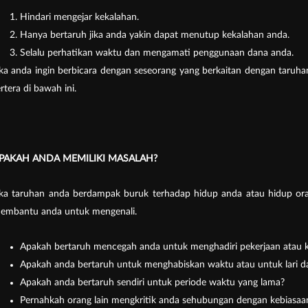
Hindari mengejar kekalahan.
Hanya bertaruh jika anda yakin dapat menutup kekalahan anda.
Selalu perhatikan waktu dan mengamati penggunaan dana anda.
ika anda ingin berbicara dengan seseorang yang berkaitan dengan taruhan
ertera di bawah ini.
PAKAH ANDA MEMILIKI MASALAH?
ika taruhan anda berdampak buruk terhadap hidup anda atau hidup ora
embantu anda untuk mengenali.
Apakah bertaruh mencegah anda untuk menghadiri pekerjaan atau
Apakah anda bertaruh untuk menghabiskan waktu atau untuk lari d
Apakah anda bertaruh sendiri untuk periode waktu yang lama?
Pernahkah orang lain mengkritik anda sehubungan dengan kebiasaa