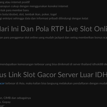
ng atau internet positif
i manapun cukup dengan menggunakan koneksi internet
untuk para member baru
n bola/sbobet, slot, tembak ikan, poker, togel
 enkripsi sehingga data dan informasi pribadi dilindungi dengan ketat
ri Ini Dan Pola RTP Live Slot Onl
ihan para penggemar slot online yang mudah jackpot dan sering memberikan bonus scatte
tuk mendapatkan kemenangan terbesar yang bisa dinikmati di server thailand idhoki88 d
us Link Slot Gacor Server Luar I
acor
terbesar di Asia, maka kalian bisa langsung melakukan pendaftaran dengan mudah
on, CIMB dan sebagainya
vo, Gopay
mit"