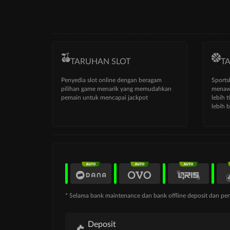
TARUHAN SLOT
T
Penyedia slot online dengan beragam
Sports
pilihan game menarik yang memudahkan
menawa
pemain untuk mencapai jackpot
lebih 
lebih 
* Selama bank maintenance dan bank offline deposit dan pen
Deposit