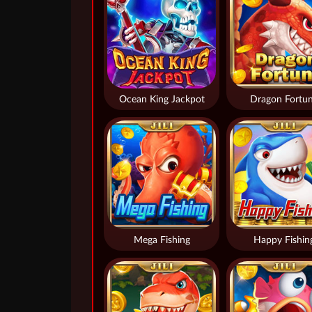
Ocean King Jackpot
Dragon Fortu
Mega Fishing
Happy Fishin