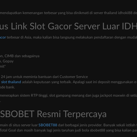
tuk mendapatkan kemenangan terbesar yang bisa dinikmati di server thailand idhoki88 d
us Link Slot Gacor Server Luar I
acor
terbesar di Asia, maka kalian bisa langsung melakukan pendaftaran dengan mudah
on, CIMB dan sebagainya
vo, Gopay
mit"
at 24 jam untuk meminta bantuan dari Customer Service
i
slot thailand
adalah keputusan yang terbaik. Apalagi saat ini deposit menggunakan e-
ode bank.
menerapkan sistem RTP tinggi, slot gampang menang dan juga jackpot maxwin di setiap
.
 SBOBET Resmi Terpercaya
ain di situs server luar
SBOBET88
dari berbagai jenis provider. Banyak sekali istil
tal Goal dan masih banyak lagi jenis taruhan judi bola sbobet88 yang bisa kalian pa