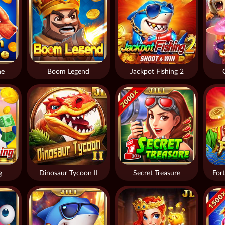
ne
Boom Legend
Jackpot Fishing 2
g
Dinosaur Tycoon II
Secret Treasure
For