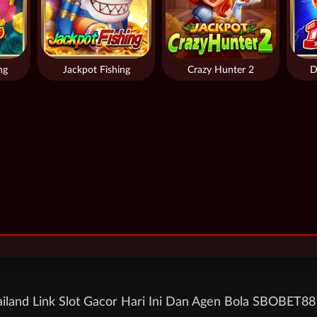
ng
Jackpot Fishing
Crazy Hunter 2
D
hailand Link Slot Gacor Hari Ini Dan Agen Bola SBOBET8