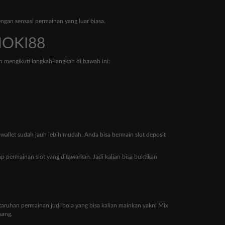
engan sensasi permainan yang luar biasa.
DHOKI88
 mengikuti langkah-langkah di bawah ini:
wallet sudah jauh lebih mudah. Anda bisa bermain slot deposit
 permainan slot yang ditawarkan. Jadi kalian bisa buktikan
ah taruhan permainan judi bola yang bisa kalian mainkan yakni Mix
sang.