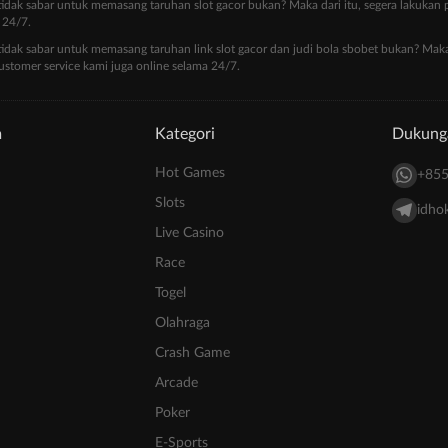
dak sabar untuk memasang taruhan slot gacor bukan? Maka dari itu, segera lakukan pe
 24/7.
dak sabar untuk memasang taruhan link slot gacor dan judi bola sbobet bukan? Maka dar
stomer service kami juga online selama 24/7.
m
Kategori
Dukung
Hot Games
+85
Slots
idho
Live Casino
Race
Togel
Olahraga
Crash Game
Arcade
Poker
E-Sports