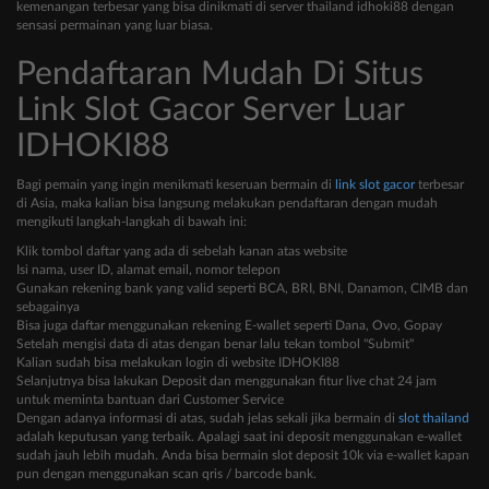
kemenangan terbesar yang bisa dinikmati di server thailand idhoki88 dengan
sensasi permainan yang luar biasa.
Pendaftaran Mudah Di Situs
Link Slot Gacor Server Luar
IDHOKI88
Bagi pemain yang ingin menikmati keseruan bermain di
link slot gacor
terbesar
di Asia, maka kalian bisa langsung melakukan pendaftaran dengan mudah
mengikuti langkah-langkah di bawah ini:
Klik tombol daftar yang ada di sebelah kanan atas website
Isi nama, user ID, alamat email, nomor telepon
Gunakan rekening bank yang valid seperti BCA, BRI, BNI, Danamon, CIMB dan
sebagainya
Bisa juga daftar menggunakan rekening E-wallet seperti Dana, Ovo, Gopay
Setelah mengisi data di atas dengan benar lalu tekan tombol "Submit"
Kalian sudah bisa melakukan login di website IDHOKI88
Selanjutnya bisa lakukan Deposit dan menggunakan fitur live chat 24 jam
untuk meminta bantuan dari Customer Service
Dengan adanya informasi di atas, sudah jelas sekali jika bermain di
slot thailand
adalah keputusan yang terbaik. Apalagi saat ini deposit menggunakan e-wallet
sudah jauh lebih mudah. Anda bisa bermain slot deposit 10k via e-wallet kapan
pun dengan menggunakan scan qris / barcode bank.