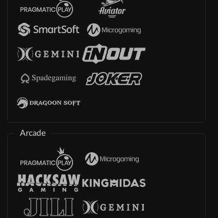
Arcade