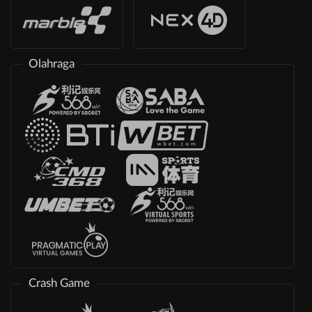
Olahraga
Crash Game