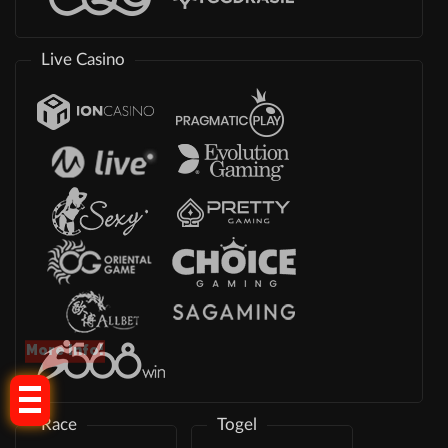
Live Casino
More Info!
Race
Togel