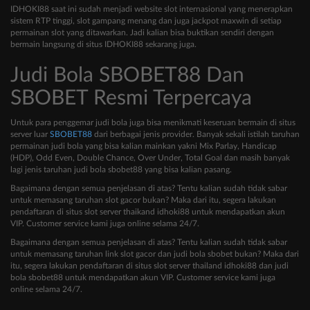
IDHOKI88 saat ini sudah menjadi website slot internasional yang menerapkan
sistem RTP tinggi, slot gampang menang dan juga jackpot maxwin di setiap
permainan slot yang ditawarkan. Jadi kalian bisa buktikan sendiri dengan
bermain langsung di situs IDHOKI88 sekarang juga.
Judi Bola SBOBET88 Dan
SBOBET Resmi Terpercaya
Untuk para penggemar judi bola juga bisa menikmati keseruan bermain di situs
server luar
SBOBET88
dari berbagai jenis provider. Banyak sekali istilah taruhan
permainan judi bola yang bisa kalian mainkan yakni Mix Parlay, Handicap
(HDP), Odd Even, Double Chance, Over Under, Total Goal dan masih banyak
lagi jenis taruhan judi bola sbobet88 yang bisa kalian pasang.
Bagaimana dengan semua penjelasan di atas? Tentu kalian sudah tidak sabar
untuk memasang taruhan slot gacor bukan? Maka dari itu, segera lakukan
pendaftaran di situs slot server thaikand idhoki88 untuk mendapatkan akun
VIP. Customer service kami juga online selama 24/7.
Bagaimana dengan semua penjelasan di atas? Tentu kalian sudah tidak sabar
untuk memasang taruhan link slot gacor dan judi bola sbobet bukan? Maka dari
itu, segera lakukan pendaftaran di situs slot server thailand idhoki88 dan judi
bola sbobet88 untuk mendapatkan akun VIP. Customer service kami juga
online selama 24/7.