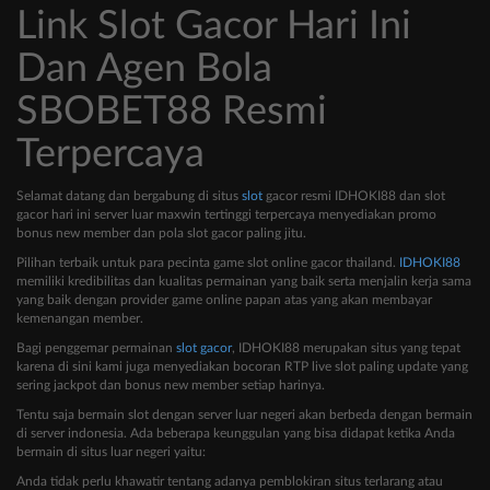
Link Slot Gacor Hari Ini
Dan Agen Bola
SBOBET88 Resmi
Terpercaya
Selamat datang dan bergabung di situs
slot
gacor resmi IDHOKI88 dan slot
gacor hari ini server luar maxwin tertinggi terpercaya menyediakan promo
bonus new member dan pola slot gacor paling jitu.
Pilihan terbaik untuk para pecinta game slot online gacor thailand.
IDHOKI88
memiliki kredibilitas dan kualitas permainan yang baik serta menjalin kerja sama
yang baik dengan provider game online papan atas yang akan membayar
kemenangan member.
Bagi penggemar permainan
slot gacor
, IDHOKI88 merupakan situs yang tepat
karena di sini kami juga menyediakan bocoran RTP live slot paling update yang
sering jackpot dan bonus new member setiap harinya.
Tentu saja bermain slot dengan server luar negeri akan berbeda dengan bermain
di server indonesia. Ada beberapa keunggulan yang bisa didapat ketika Anda
bermain di situs luar negeri yaitu:
Anda tidak perlu khawatir tentang adanya pemblokiran situs terlarang atau